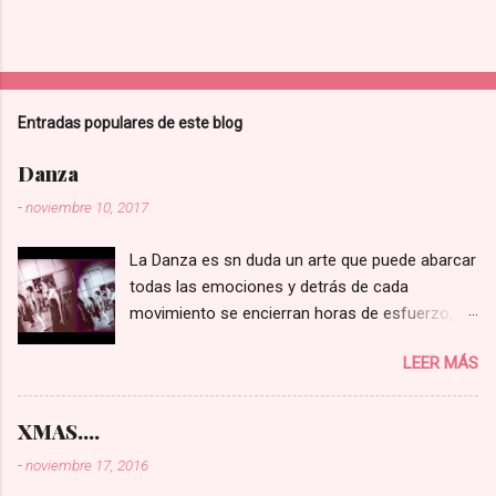
Entradas populares de este blog
Danza
-
noviembre 10, 2017
La Danza es sn duda un arte que puede abarcar
todas las emociones y detrás de cada
movimiento se encierran horas de esfuerzo,
fuerza, pasión y sueños de cada uno de los
LEER MÁS
bailarines.... Sin duda desde los más pequeños
hasta los mas grandes disfrutan de cada uno
de esos momentos....
XMAS....
-
noviembre 17, 2016